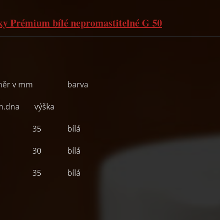
čky Prémium bílé nepromastitelné G 50
měr v mm
barva
m.dna
výška
35
bílá
30
bílá
35
bílá