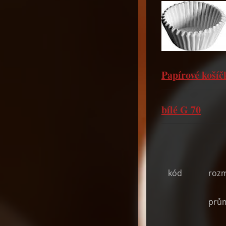
Papírové koší
bílé G 70
kód
roz
prů