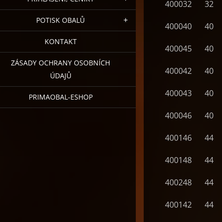
400032
32
POTISK OBALŮ
400040
40
KONTAKT
400045
40
ZÁSADY OCHRANY OSOBNÍCH
400042
40
ÚDAJŮ
400043
40
PRIMAOBAL-ESHOP
400046
40
400146
44
400148
44
400248
44
400142
44