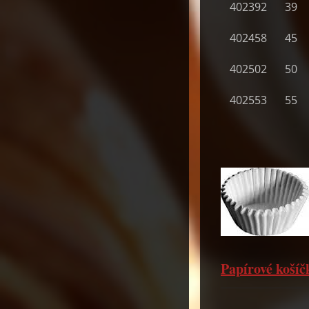
402392
39
402458
45
402502
50
402553
55
Papírové koší