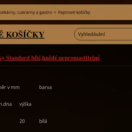
pekárny, cukrárny a gastro
>
Papírové košíčky
É KOŠÍČKY
ky Standard bílé,hnědé nepromastitelné
měr v mm
barva
m.
dna
výška
20
bílá