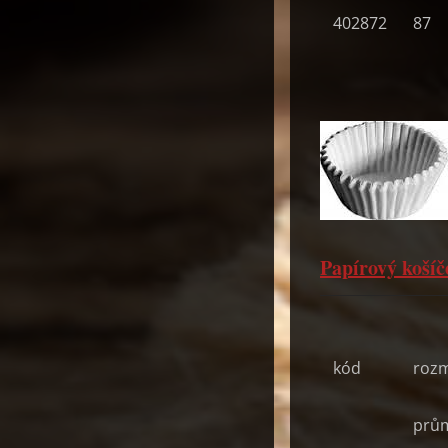
402872
87
Papírový košíč
kód
roz
prů