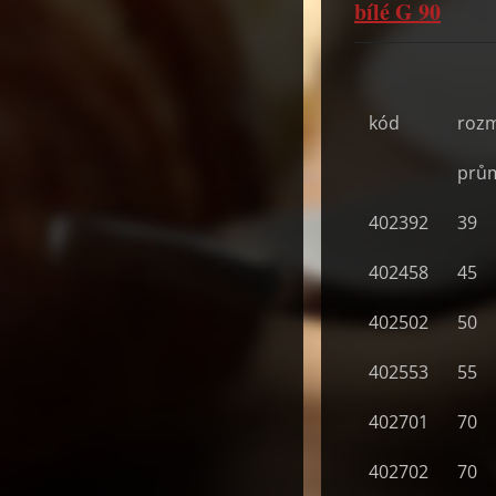
bílé G 90
kód
roz
prů
402392
39
402458
45
402502
50
402553
55
402701
70
402702
70