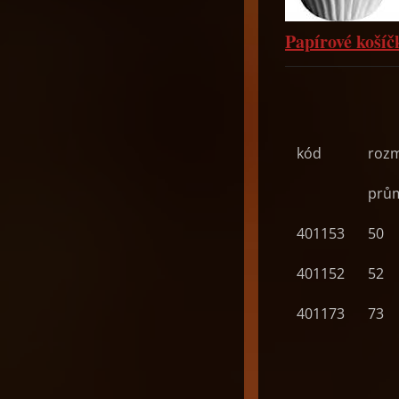
Papírové koší
kód
roz
prů
401153
50
401152
52
401173
73