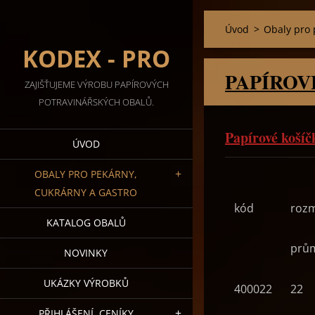
Úvod
>
Obaly pro 
KODEX - PRO
PAPÍROV
ZAJIŠŤUJEME VÝROBU PAPÍROVÝCH
POTRAVINÁŘSKÝCH OBALŮ.
Papírové košíč
ÚVOD
OBALY PRO PEKÁRNY,
CUKRÁRNY A GASTRO
kód
roz
KATALOG OBALŮ
prů
NOVINKY
UKÁZKY VÝROBKŮ
400022
22
PŘIHLÁŠENÍ, CENÍKY