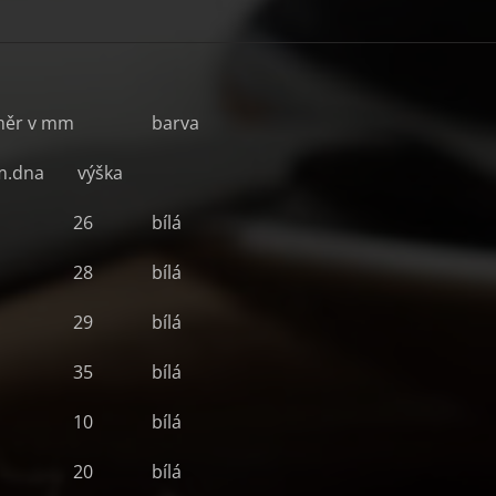
měr v mm
barva
m.
dna
výška
26
bílá
28
bílá
29
bílá
35
bílá
10
bílá
20
bílá