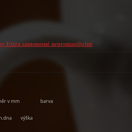
čky Extra samonosné nepromastitelné
měr v mm
barva
m.dna
výška