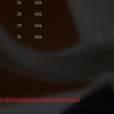
26
bílá
28
bílá
29
bílá
35
bílá
čky Extra samonosné nepromastitelné