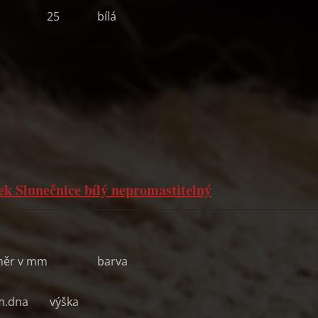
25
bílá
ek Slunečnice bílý nepromastitelný
měr v mm
barva
m.
dna
výška