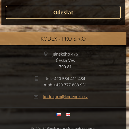
KODEX - PRO S.R.O
Jánského 476
Česká Ves
790 81
tel.+420 584 411 484
mob.+420 777 868 951
kodexpro
@kodexpr
o.cz
© 2014 Všechna práva vyhrazena.