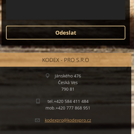
KODEX - PRO S.R.O
Jánského 476
Česká Ves
790 81
tel.+420 584 411 484
mob.+420 777 868 951
kodexpro
@kodexpr
o.cz