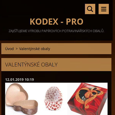
KODEX - PRO
ZAJIŠŤUJEME VÝROBU PAPÍROVÝCH POTRAVINÁŘSKÝCH OBALŮ.
Úvod
>
Valentýnské obaly
VALENTÝNSKÉ OBALY
12.01.2019 10:19