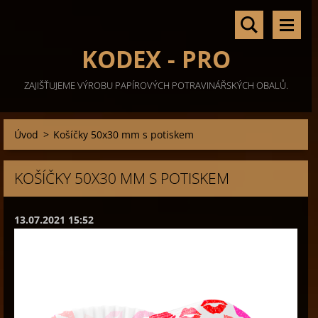
KODEX - PRO
ZAJIŠŤUJEME VÝROBU PAPÍROVÝCH POTRAVINÁŘSKÝCH OBALŮ.
Úvod
>
Košíčky 50x30 mm s potiskem
KOŠÍČKY 50X30 MM S POTISKEM
13.07.2021 15:52