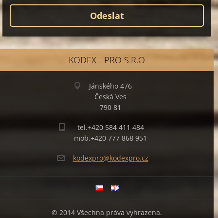
KODEX - PRO S.R.O
Jánského 476
Česká Ves
790 81
tel.+420 584 411 484
mob.+420 777 868 951
kodexpro
@kodexpr
o.cz
© 2014 Všechna práva vyhrazena.