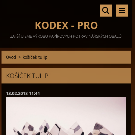
KODEX - PRO
ZAJIŠŤUJEME VÝROBU PAPÍROVÝCH POTRAVINÁŘSKÝCH OBALŮ.
Úvod
>
košíček tulip
KOŠÍČEK TULIP
13.02.2018 11:44