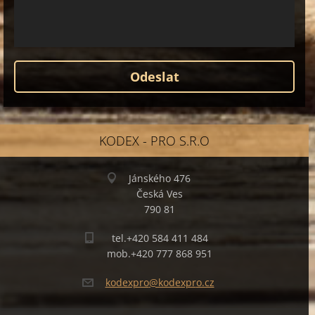
KODEX - PRO S.R.O
Jánského 476
Česká Ves
790 81
tel.+420 584 411 484
mob.+420 777 868 951
kodexpro
@kodexpr
o.cz